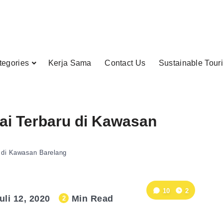
tegories
Kerja Sama
Contact Us
Sustainable Tour
tai Terbaru di Kawasan
u di Kawasan Barelang
10
2
uli 12, 2020
Min Read
2