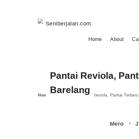
Home
About
Ca
Pantai Reviola, Pan
Barelang
Home
»
Destinasi
»
Pantai Reviola, Pantai Terbar
Mero
J