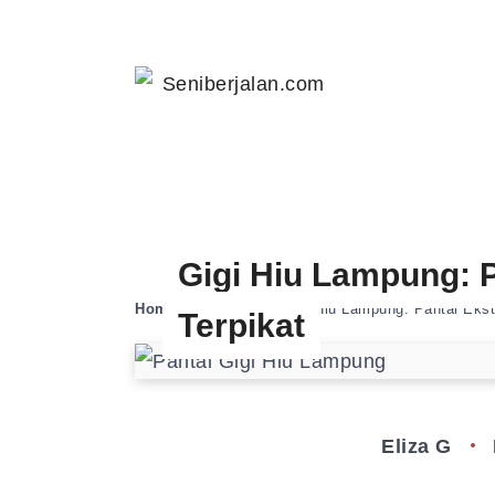
Gigi Hiu Lampung: 
Home
»
Destinasi
»
Gigi Hiu Lampung: Pantai Ekst
Terpikat
Eliza G