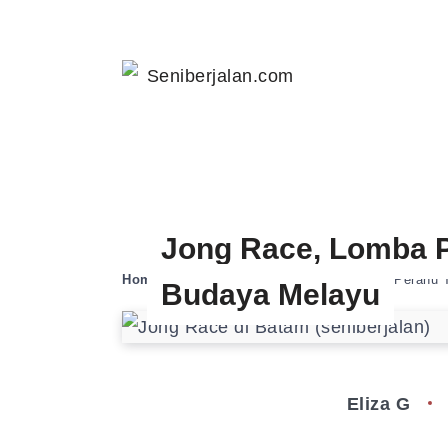
Jong Race, Lomba P
Home
»
Pop Culture
»
Jong Race, Lomba Perahu T
Budaya Melayu
Eliza G