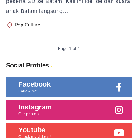
peserta SD se-Batam. Kali ini ide-ide dan suara
anak Batam langsung…
Pop Culture
Page 1 of 1
Social Profiles
Facebook
Follow me!
Instagram
Our photos!
Youtube
Check my videos!