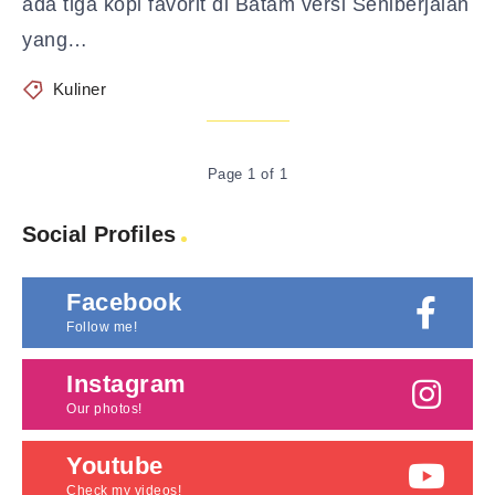
ada tiga kopi favorit di Batam versi Seniberjalan
yang…
Kuliner
Page 1 of 1
Social Profiles
Facebook
Follow me!
Instagram
Our photos!
Youtube
Check my videos!