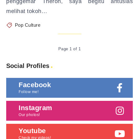
penggemar Theron, saya begitu antusias
melihat tokoh…
Pop Culture
Page 1 of 1
Social Profiles
Facebook
Follow me!
Instagram
Our photos!
Youtube
Check my videos!