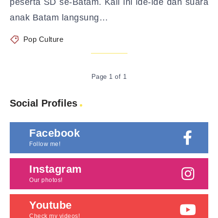
peserta SD se-Batam. Kali ini ide-ide dan suara
anak Batam langsung…
Pop Culture
Page 1 of 1
Social Profiles
Facebook
Follow me!
Instagram
Our photos!
Youtube
Check my videos!