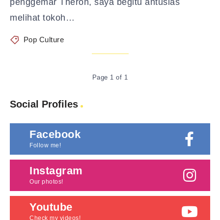
penggemar Theron, saya begitu antusias
melihat tokoh…
Pop Culture
Page 1 of 1
Social Profiles
Facebook
Follow me!
Instagram
Our photos!
Youtube
Check my videos!