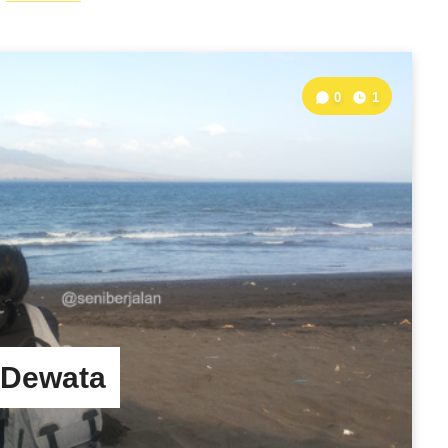
0
1
 Dewata