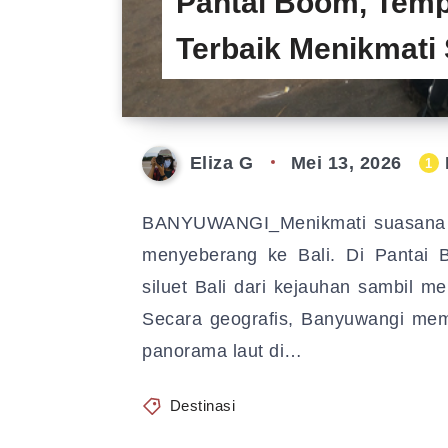
Pantai Boom, Temp
Terbaik Menikmati
Eliza G
Mei 13, 2026
1
BANYUWANGI_Menikmati suasana Pu
menyeberang ke Bali. Di Pantai 
siluet Bali dari kejauhan sambil me
Secara geografis, Banyuwangi mema
panorama laut di…
Destinasi