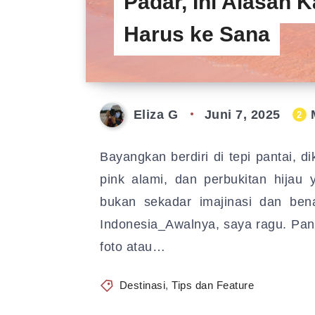
Padar, Ini Alasan 
Harus ke Sana
Eliza G
Juni 7, 2025
M
2
Bayangkan berdiri di tepi pantai, dik
pink alami, dan perbukitan hijau
bukan sekadar imajinasi dan ben
Indonesia_Awalnya, saya ragu. Panta
foto atau…
Destinasi
,
Tips dan Feature