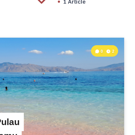
1 Article
0
2
Pulau