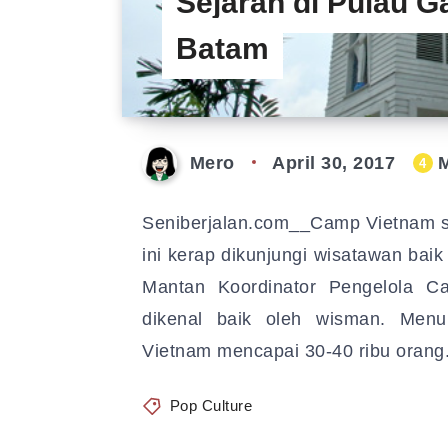
Sejarah di Pulau G
Batam
Mero
April 30, 2017
M
4
Seniberjalan.com__Camp Vietnam s
ini kerap dikunjungi wisatawan bai
Mantan Koordinator Pengelola 
dikenal baik oleh wisman. Menu
Vietnam mencapai 30-40 ribu oran
Pop Culture