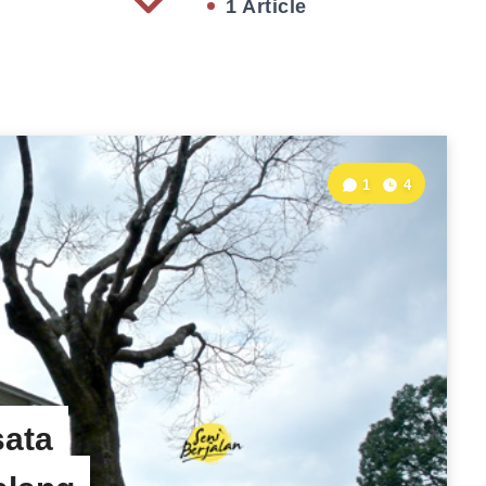
1 Article
1
4
sata