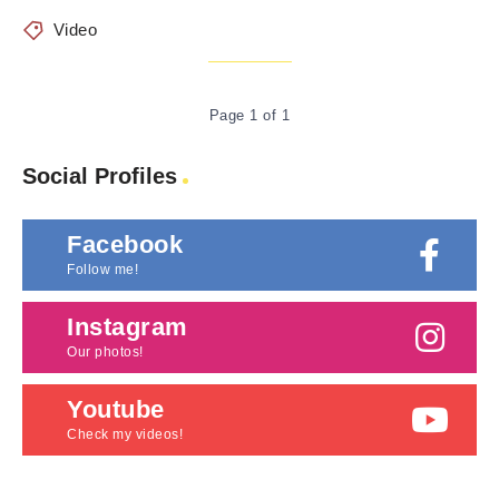
Video
Page 1 of 1
Social Profiles
Facebook
Follow me!
Instagram
Our photos!
Youtube
Check my videos!