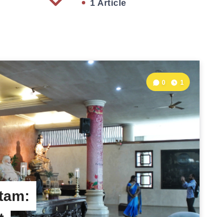
1 Article
0
1
atam: