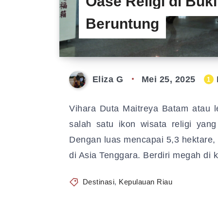
Oase Religi di Buki
Beruntung
Eliza G
Mei 25, 2025
1
Vihara Duta Maitreya Batam atau l
salah satu ikon wisata religi yan
Dengan luas mencapai 5,3 hektare, v
di Asia Tenggara. Berdiri megah di
Destinasi
,
Kepulauan Riau