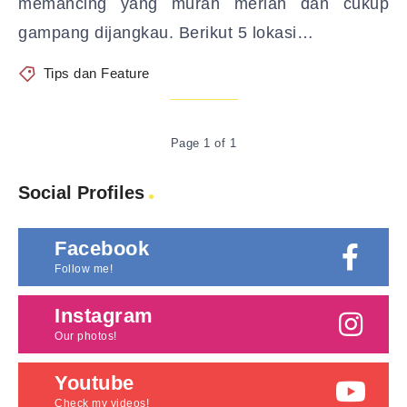
memancing yang murah meriah dan cukup
gampang dijangkau. Berikut 5 lokasi…
Tips dan Feature
Page 1 of 1
Social Profiles
Facebook
Follow me!
Instagram
Our photos!
Youtube
Check my videos!