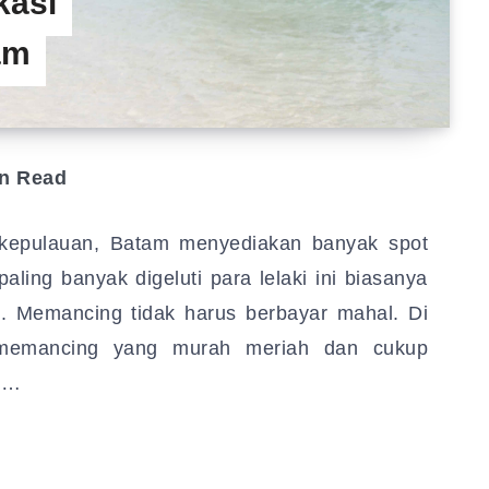
kasi
am
n Read
 kepulauan, Batam menyediakan banyak spot
ling banyak digeluti para lelaki ini biasanya
g. Memancing tidak harus berbayar mahal. Di
i memancing yang murah meriah dan cukup
si…