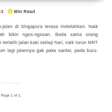
23
Min Read
2
an-jalan di Singapura terasa melelahkan. Naik
dah bikin ngos-ngosan. Beda sama orang
erlatih jalan kaki setiap hari, naik turun MRT
lum lagi jalannya gak pake santai, pada buru-
Page 1 of 1