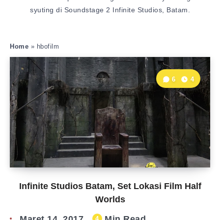
syuting di Soundstage 2 Infinite Studios, Batam.
Home
»
hbofilm
6
4
Infinite Studios Batam, Set Lokasi Film Half
Worlds
Maret 14, 2017
Min Read
4