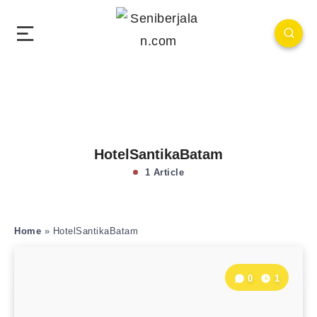
HotelSantikaBatam
1 Article
Home
»
HotelSantikaBatam
0
1