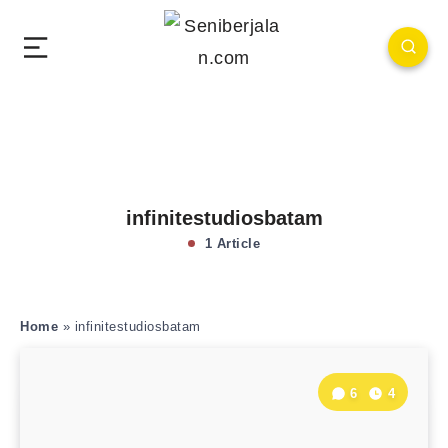
infinitestudiosbatam
1 Article
Home
»
infinitestudiosbatam
6
4