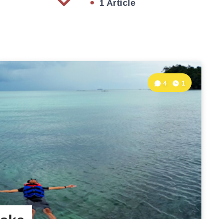
1 Article
4
1