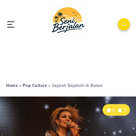
Home
»
Pop Culture
»
Sejarah Bajafash di Batam
0
1