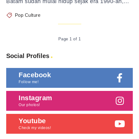
Batam sudah mulai hidup sejak era 1990-an,…
Pop Culture
Page 1 of 1
Social Profiles
Facebook
Follow me!
Instagram
Our photos!
Youtube
Check my videos!