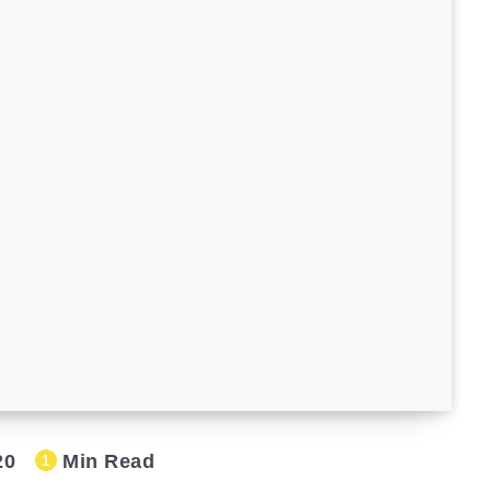
20
Min Read
1