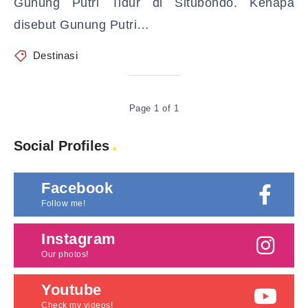
Gunung Putri Tidur di Situbondo. Kenapa
disebut Gunung Putri…
Destinasi
Page 1 of 1
Social Profiles
Facebook
Follow me!
Instagram
Our photos!
Youtube
Check my videos!