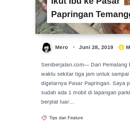
Ikut Ibu ke Pasar
Papringan Temang
Mero
Juni 28, 2019
M
1
Seniberjalan.com— Dari Pemalang 
waktu sekitar tiga jam untuk samp
digelarnya Pasar Papringan. Saya pi
sudah ada 1 mobil di lapangan parki
berplat luar…
Tips dan Feature