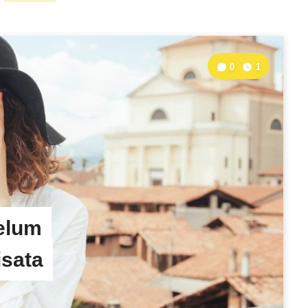
0
1
elum
sata