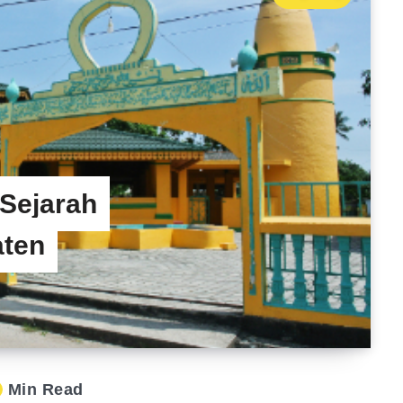
 Sejarah
aten
Min Read